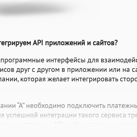
тегрируем API приложений и сайтов?
 программные интерфейсы для взаимодей
сов друг с другом в приложении или на са
ании, которая желает интегрировать стор
ании “А” необходимо подключить платежны
ля успешной интеграции такого сервиса тр
дуль интеграции API сайта, которое позво
ть эффективно и без неполадок.