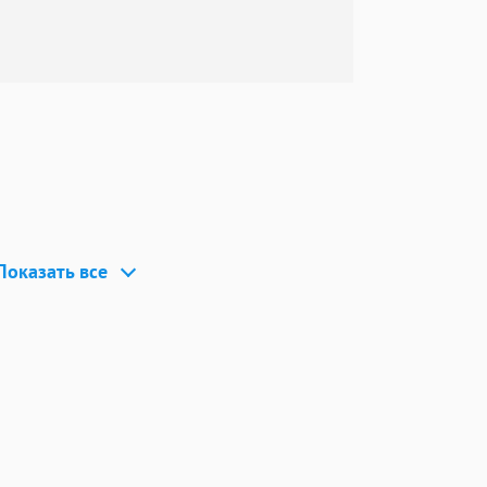
 API сервиса.
руем
сервиса,
чеством работы,
ки. После
ка возможна
Показать все