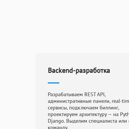
Последовательн
Вся работа про
Анализ ситуа
Rest API, ана
при разработ
Backend-разработка
определения 
Составление 
привлекаем о
Разрабатываем REST API,
административные панели, real-ti
сформулирова
сервисы, подключаем биллинг,
рассчитывают
проектируем архитектуру — на Pyt
Django. Выделим специалиста или
Программиров
команду.