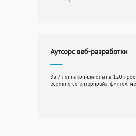
сайта или пр
Тестирование 
функциональн
устраняем во
поэтому пери
Аутсорс веб-разработки
тестирования
поддержка и 
За 7 лет накопили опыт в 120 прое
Особенности со
ecommerce, энтерпрайз, финтех, м
Вот несколько 
Данные вывод
Новые данные