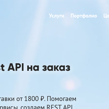
Услуги
Портфолио
Ц
t API на заказ
тавки от 1800 ₽. Помогаем
рвисы, создаем REST API.