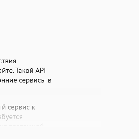
ствия
йте. Такой API
онние сервисы в
й сервис к
ебуется
лит платежной