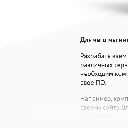
Для чего мы ин
Разрабатываем
различных серви
необходим комп
свое ПО.
Например, комп
своему сайту. Д
разработать мо
системе работа