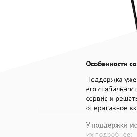
Особенности
с
Поддержка уже
его стабильност
сервис и решат
оперативное вк
У
поддержки м
их подробнее: