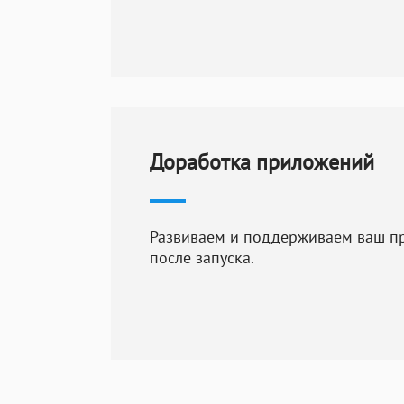
Варианты
техн
Для
сопровожд
виды обслужив
Доработка приложений
Периодическо
функций, и д
текущих оши
Развиваем и поддерживаем ваш п
после запуска.
Разработка д
отдельной ус
приложения а
Оптимизация 
специалистов