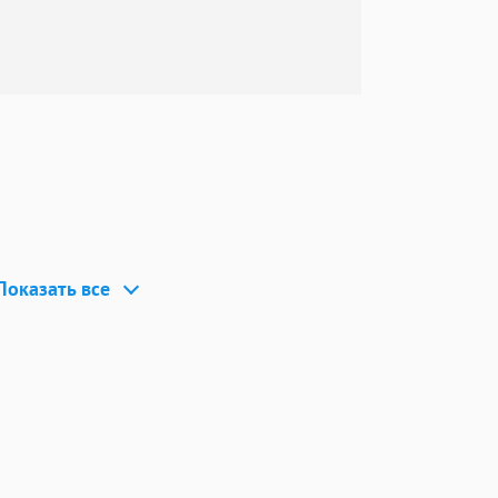
ий
следующие
рование новых
и исправление
Показать все
т может быть и
 для
нда
обходимости