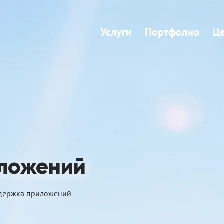
Услуги
Портфолио
Ц
ложений
держка приложений