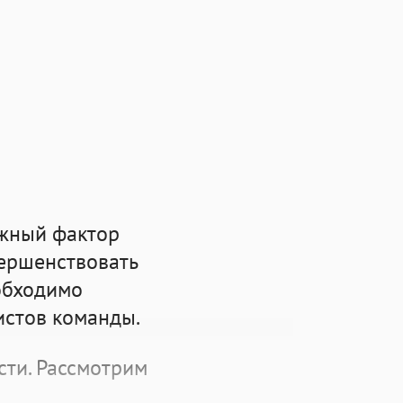
ажный фактор
вершенствовать
обходимо
истов команды.
сти. Рассмотрим