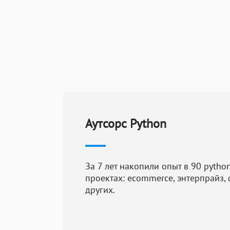
CMS, включая
Выбор и наст
его адаптаци
Разработка и
расширений, 
функциональн
Тестирование
Аутсорс Python
когда провод
тестирование
За 7 лет накопили опыт в 90 pytho
Запуск сайта.
проектах: ecommerce, энтерпрайз, 
параметров с
других.
Преимущества с