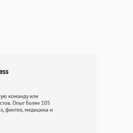
тельность.
на дизайна и
.
ходимых
 на cms joomla
,
ess
тся
ую команду или
а основных
стов. Опыт более 105
з, финтех, медицина и