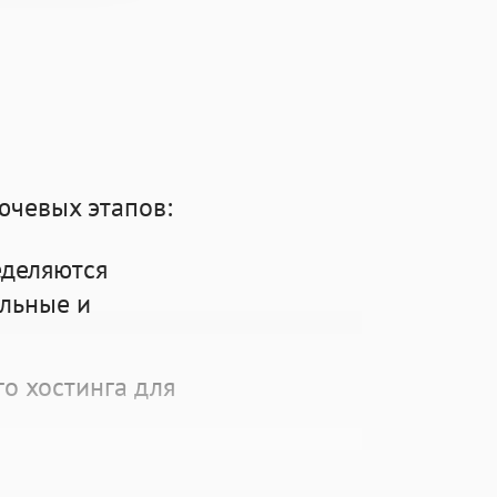
ючевых этапов:
еделяются
альные и
о хостинга для
 параметров