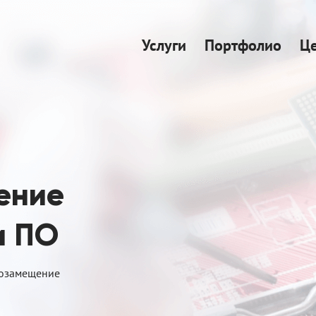
Услуги
Портфолио
Ц
ение
и ПО
озамещение