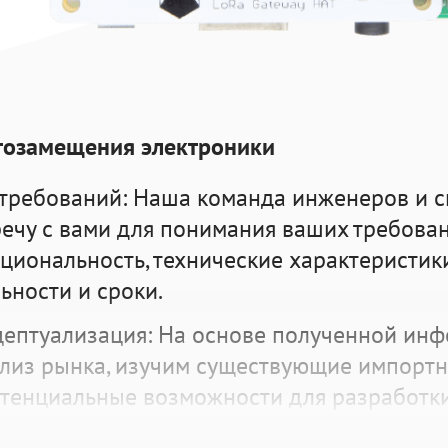
тозамещения электроники
требований: Наша команда инженеров и 
речу с вами для понимания ваших требован
циональность, технические характеристик
ьности и сроки.
цептуализация: На основе полученной ин
лиз рынка, изучим существующие импортн
тенциальные возможности для разработк
го устройства. Затем мы разработаем кон