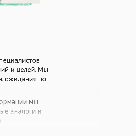
специалистов
ий и целей. Мы
и, ожидания по
формации мы
ые аналоги и
и
цептуальное