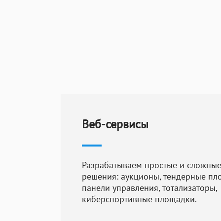
решение по
и
вашим требов
Проектирован
технические 
проведем ана
необходимые 
Разработка и
Веб-сервисы
к разработке
импортозаме
разработкой 
Разрабатываем простые и сложные
гарантировать
решения: аукционы, тендерные пл
стандартам к
панели управления, тотализаторы,
киберспортивные площадки.
Опытное, пре