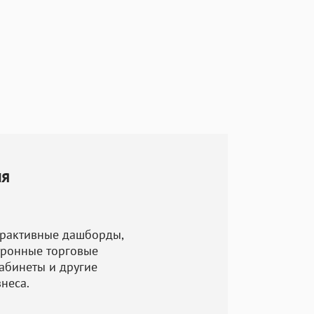
тветствовать
тает подробные
тва. Мы также
нимание
а мы приступим
ия
ройства и
лельно с
а, чтобы
ерактивные дашборды,
твие
тронные торговые
абинеты и другие
неса.
разработки и