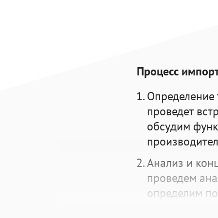
Процесс импор
Определение 
проведет вст
обсудим функ
производител
Анализ и кон
проведем ана
определим по
отечественно