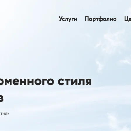
Услуги
Портфолио
Ц
рменного стиля
в
тиль