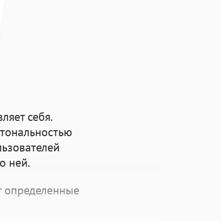
и
ляет себя.
 тональностью
льзователей
о ней.
т определенные