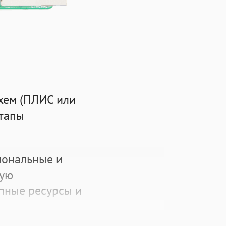
хем (ПЛИС или
этапы
иональные и
мую
упные ресурсы и