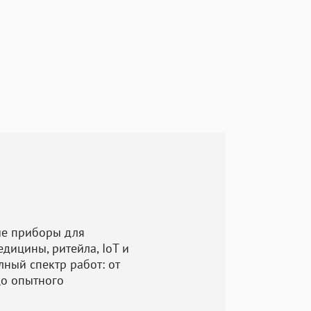
ся архитектура
, ресурсов
взаимодействия
абатывается
роектирования.
других
равильности
, симуляцию и
ые приборы для
ным
дицины, ритейла, IoT и
лный спектр работ: от
до опытного
физический
ию