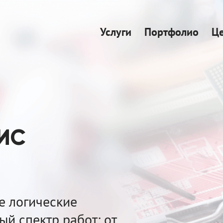
Услуги
Портфолио
Ц
ЛИС
 логические
й спектр работ: от