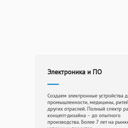
Архитектурно
ПЛИС, включа
памяти и дру
между компо
Схемотехниче
схема
FPGA
, 
Создаются сх
компонентов.
Электроника и ПО
Верификация:
функциониров
Создаем электронные устройства 
анализ работ
промышленности, медицины, ритейл
требованиям.
других отраслей. Полный спектр ра
концепт-дизайна – до опытного
Физическое п
производства. Более 7 лет на рынке
дизайн ПЛИС.