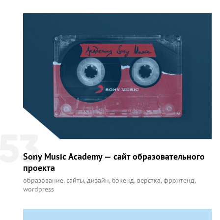
53
Sony Music Academy — сайт образовательного
проекта
образование
,
сайты
,
дизайн
,
бэкенд
,
верстка
,
фронтенд
,
wordpress