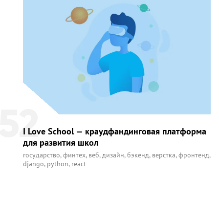
52
I Love School — краудфандинговая платформа
для развития школ
государство
,
финтех
,
веб
,
дизайн
,
бэкенд
,
верстка
,
фронтенд
,
django
,
python
,
react