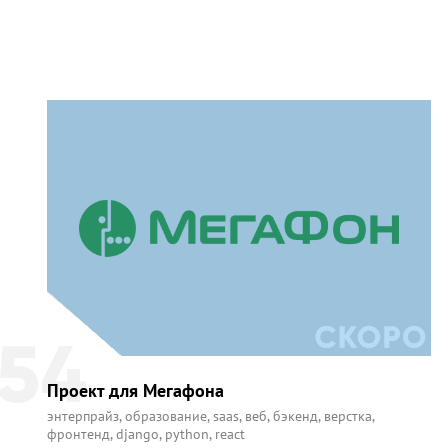
54
Проект для Мегафона
энтерпрайз
,
образование
,
saas
,
веб
,
бэкенд
,
верстка
,
фронтенд
,
django
,
python
,
react