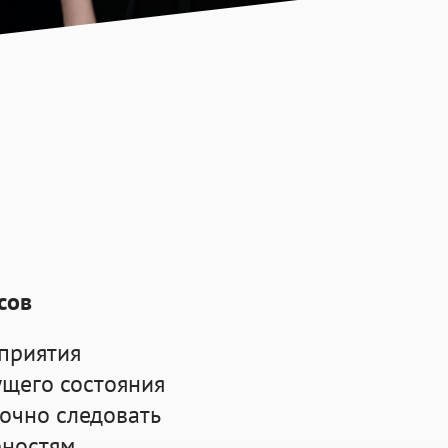
сов
приятия
ущего состояния
очно следовать
бностям