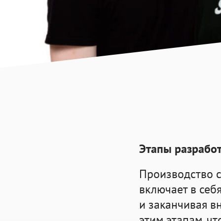
Этапы
разработ
Производство 
включает в себ
и заканчивая в
этим этапам, ч