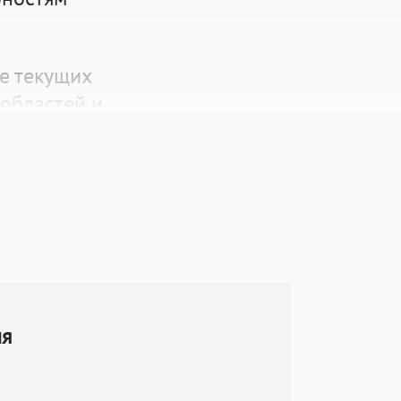
е текущих
областей и
 компанией
.
ных и
 требований с
технологий и
аз данных и
ия