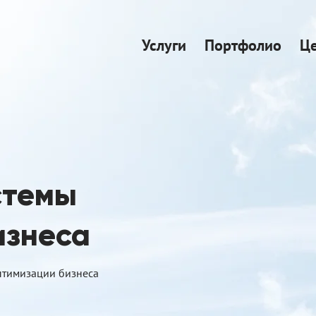
Услуги
Портфолио
Ц
стемы
изнеса
птимизации бизнеса